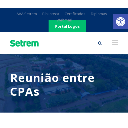
Ab
AVA Setrem
Biblioteca
Certificados
Diplomas
Webmail
Portal Logos
Reunião entre
CPAs