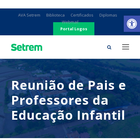
Ab
AVA Setrem
Biblioteca
Certificados
Diplomas
Webmail
Portal Logos
Reunião de Pais e
Professores da
Educação Infantil