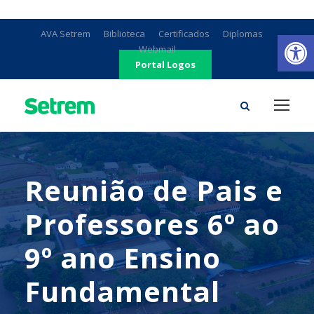
Ab
AVA Setrem
Biblioteca
Certificados
Diplomas
Webmail
Portal Logos
Reunião de Pais e
Professores 6º ao
9º ano Ensino
Fundamental