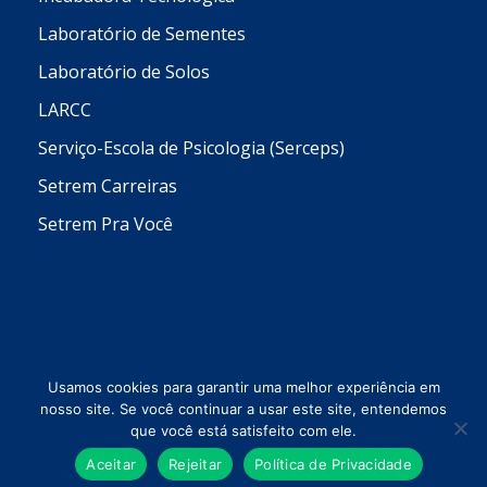
Laboratório de Sementes
Laboratório de Solos
LARCC
Serviço-Escola de Psicologia (Serceps)
Setrem Carreiras
Setrem Pra Você
Usamos cookies para garantir uma melhor experiência em
nosso site. Se você continuar a usar este site, entendemos
que você está satisfeito com ele.
Todos os direitos reservados © 2026 Setrem
Aceitar
Rejeitar
Política de Privacidade