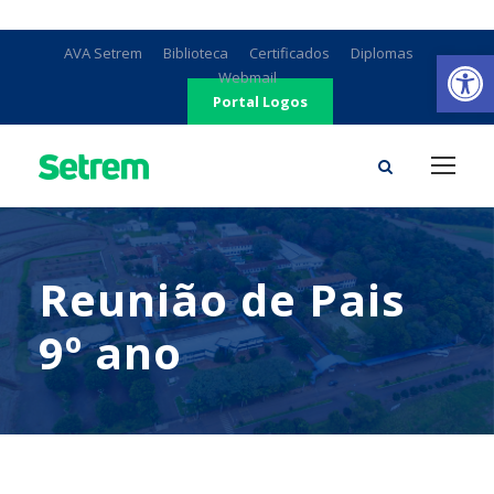
Ab
AVA Setrem
Biblioteca
Certificados
Diplomas
Webmail
Portal Logos
Reunião de Pais
9º ano