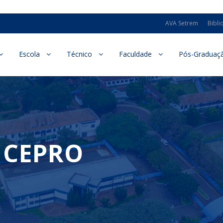
AVA Setrem
Bibli
Escola
Técnico
Faculdade
Pós-Graduaç
– CEPRO