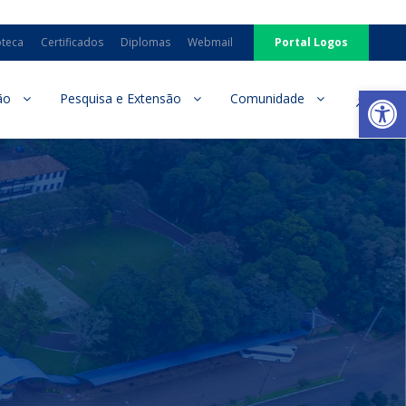
oteca
Certificados
Diplomas
Webmail
Portal Logos
Ab
ão
Pesquisa e Extensão
Comunidade