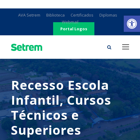
Ab
AVA Setrem
Biblioteca
Certificados
Diplomas
Webmail
Portal Logos
Recesso Escola
Infantil, Cursos
Técnicos e
Superiores