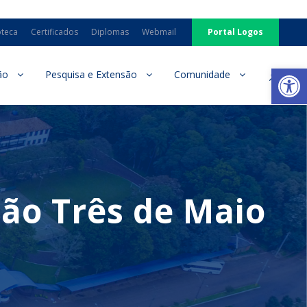
oteca
Certificados
Diplomas
Webmail
Portal Logos
Ab
ão
Pesquisa e Extensão
Comunidade
ão Três de Maio