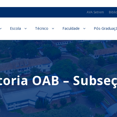
AVA Setrem
Bibli
Escola
Técnico
Faculdade
Pós-Graduaç
toria OAB – Subseç