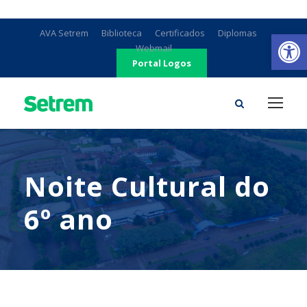
Ab
AVA Setrem
Biblioteca
Certificados
Diplomas
Webmail
Portal Logos
Noite Cultural do
6º ano