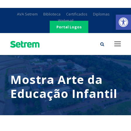
Ab
AVA Setrem
Biblioteca
Certificados
Diplomas
Webmail
Portal Logos
Mostra Arte da
Educação Infantil