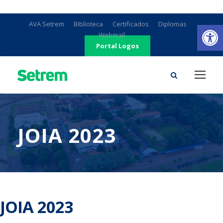
Ab
AVA Setrem
Biblioteca
Certificados
Diplomas
Webmail
Portal Logos
JOIA 2023
JOIA 2023