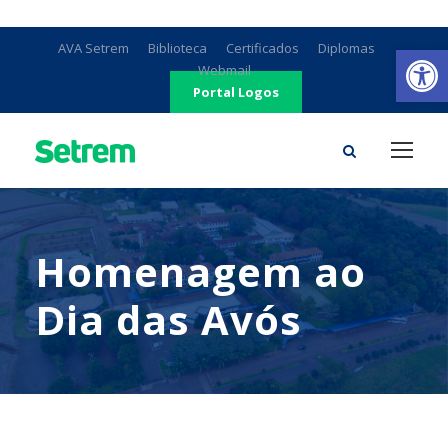
Ab
AVA Setrem
Biblioteca
Certificados
Diplomas
Webmail
Portal Logos
Homenagem ao
Dia das Avós