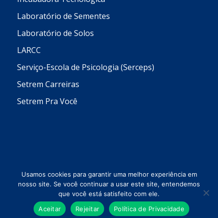
Laboratório de Sementes
Laboratório de Solos
LARCC
Serviço-Escola de Psicologia (Serceps)
Setrem Carreiras
Setrem Pra Você
Usamos cookies para garantir uma melhor experiência em
nosso site. Se você continuar a usar este site, entendemos
que você está satisfeito com ele.
Todos os direitos reservados © 2026 Setrem
Aceitar
Rejeitar
Política de Privacidade