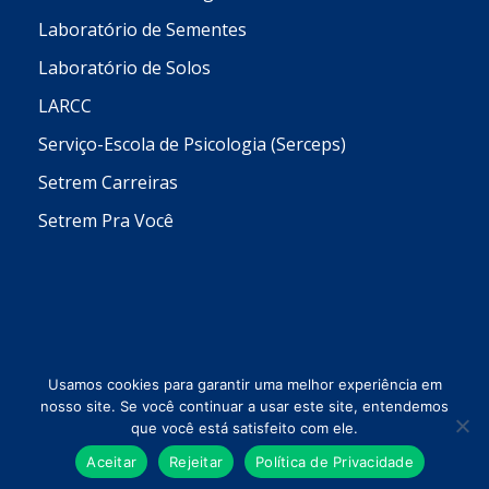
Laboratório de Sementes
Laboratório de Solos
LARCC
Serviço-Escola de Psicologia (Serceps)
Setrem Carreiras
Setrem Pra Você
Usamos cookies para garantir uma melhor experiência em
nosso site. Se você continuar a usar este site, entendemos
que você está satisfeito com ele.
Todos os direitos reservados © 2026 Setrem
Aceitar
Rejeitar
Política de Privacidade