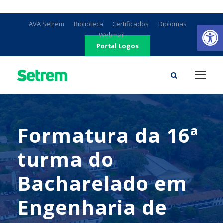
Ab
AVA Setrem
Biblioteca
Certificados
Diplomas
Webmail
Portal Logos
Formatura da 16ª
turma do
Bacharelado em
Engenharia de