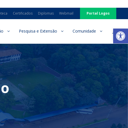
oteca
Certificados
Diplomas
Webmail
Portal Logos
Ab
ão
Pesquisa e Extensão
Comunidade
io