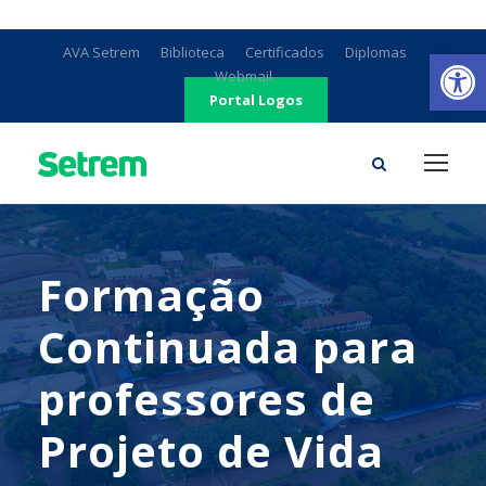
Ab
AVA Setrem
Biblioteca
Certificados
Diplomas
Webmail
Portal Logos
Formação
Continuada para
professores de
Projeto de Vida