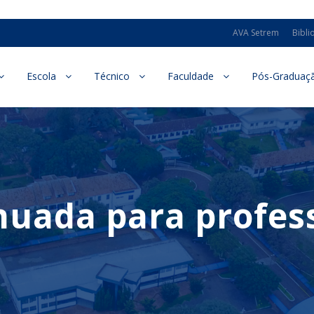
AVA Setrem
Bibli
Escola
Técnico
Faculdade
Pós-Graduaç
uada para profess