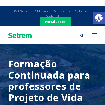
Ab
AVA Setrem
Biblioteca
Certificados
Diplomas
Webmail
Portal Logos
Formação
Continuada para
professores de
Projeto de Vida