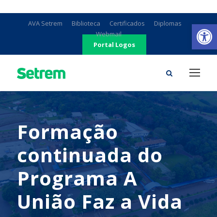
Ab
AVA Setrem
Biblioteca
Certificados
Diplomas
Webmail
Portal Logos
Formação
continuada do
Programa A
União Faz a Vida