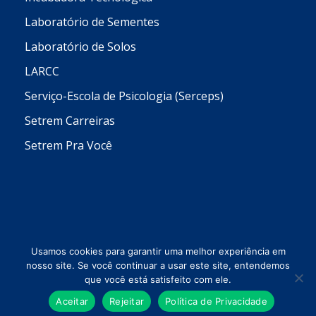
Laboratório de Sementes
Laboratório de Solos
LARCC
Serviço-Escola de Psicologia (Serceps)
Setrem Carreiras
Setrem Pra Você
Usamos cookies para garantir uma melhor experiência em
nosso site. Se você continuar a usar este site, entendemos
que você está satisfeito com ele.
Todos os direitos reservados © 2026 Setrem
Aceitar
Rejeitar
Política de Privacidade