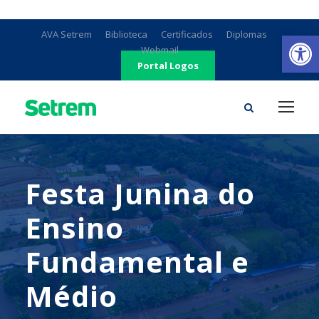
Ab
AVA Setrem
Biblioteca
Certificados
Diplomas
Webmail
Portal Logos
Festa Junina do
Ensino
Fundamental e
Médio