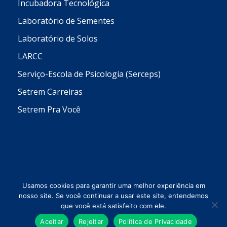
Incubadora Tecnológica
Laboratório de Sementes
Laboratório de Solos
LARCC
Serviço-Escola de Psicologia (Serceps)
Setrem Carreiras
Setrem Pra Você
Usamos cookies para garantir uma melhor experiência em
nosso site. Se você continuar a usar este site, entendemos
que você está satisfeito com ele.
Todos os direitos reservados © 2026 Setrem
Aceitar
Rejeitar
Política de Privacidade