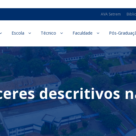
AVA Setrem
Bibli
Escola
Técnico
Faculdade
Pós-Graduaç
ceres descritivos 