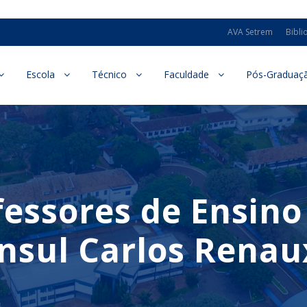
AVA Setrem
Bibli
Escola
Técnico
Faculdade
Pós-Graduaç
essores de Ensino 
nsul Carlos Renau