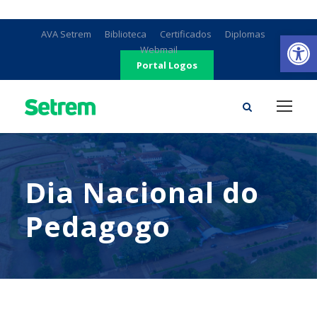
Ab
AVA Setrem
Biblioteca
Certificados
Diplomas
Webmail
Portal Logos
Dia Nacional do
Pedagogo