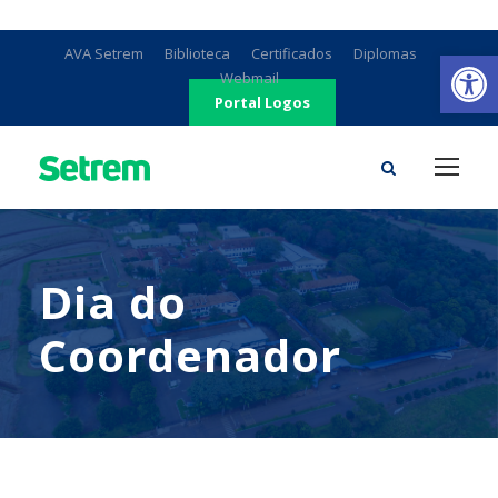
Ab
AVA Setrem
Biblioteca
Certificados
Diplomas
Webmail
Portal Logos
Dia do
Coordenador