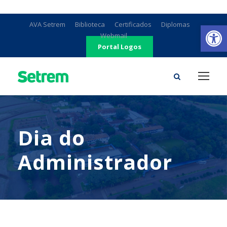
Ab
AVA Setrem
Biblioteca
Certificados
Diplomas
Webmail
Portal Logos
Dia do
Administrador