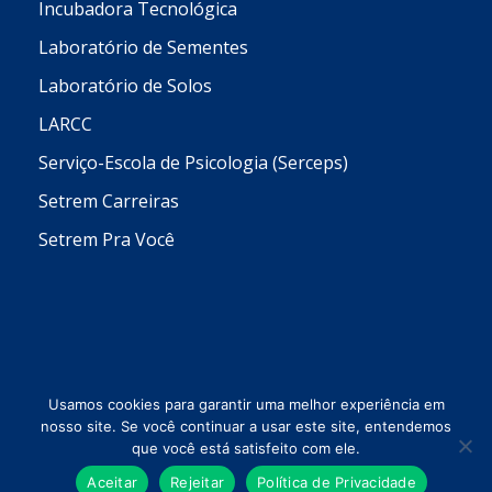
Incubadora Tecnológica
Laboratório de Sementes
Laboratório de Solos
LARCC
Serviço-Escola de Psicologia (Serceps)
Setrem Carreiras
Setrem Pra Você
Usamos cookies para garantir uma melhor experiência em
nosso site. Se você continuar a usar este site, entendemos
que você está satisfeito com ele.
Todos os direitos reservados © 2026 Setrem
Aceitar
Rejeitar
Política de Privacidade