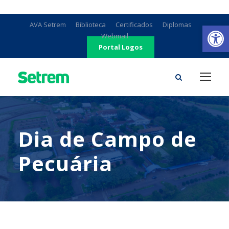
Ab
AVA Setrem
Biblioteca
Certificados
Diplomas
Webmail
Portal Logos
Dia de Campo de
Pecuária