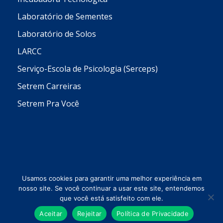
Laboratório de Sementes
Laboratório de Solos
LARCC
Serviço-Escola de Psicologia (Serceps)
Setrem Carreiras
Setrem Pra Você
Usamos cookies para garantir uma melhor experiência em
nosso site. Se você continuar a usar este site, entendemos
que você está satisfeito com ele.
Todos os direitos reservados © 2026 Setrem
Aceitar
Rejeitar
Política de Privacidade