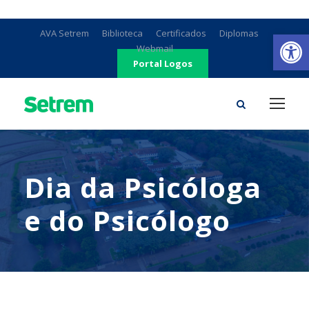
Ab
AVA Setrem
Biblioteca
Certificados
Diplomas
Webmail
Portal Logos
Dia da Psicóloga
e do Psicólogo