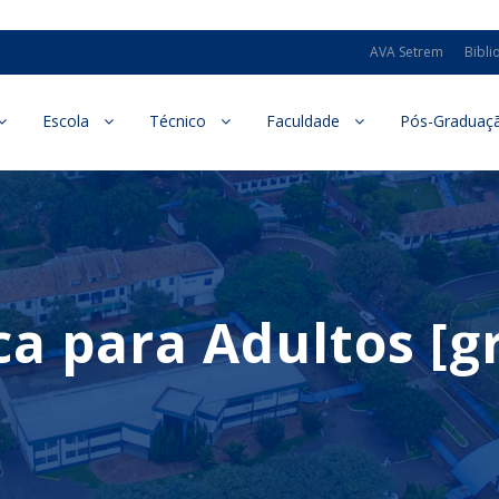
AVA Setrem
Bibli
Escola
Técnico
Faculdade
Pós-Graduaç
a para Adultos [gr