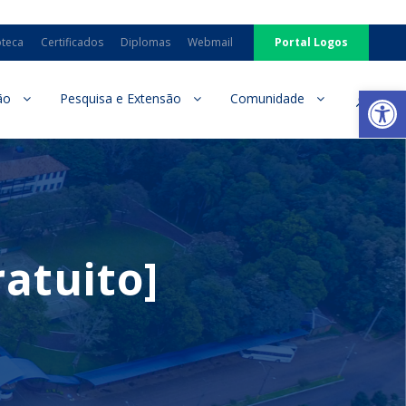
oteca
Certificados
Diplomas
Webmail
Portal Logos
Ab
ão
Pesquisa e Extensão
Comunidade
atuito]