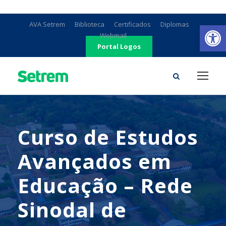
Ab
AVA Setrem
Biblioteca
Certificados
Diplomas
Webmail
Portal Logos
Curso de Estudos
Avançados em
Educação – Rede
Sinodal de