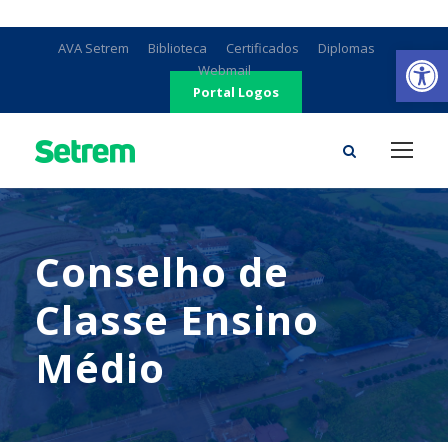
Ab
AVA Setrem
Biblioteca
Certificados
Diplomas
Webmail
Portal Logos
Conselho de
Classe Ensino
Médio