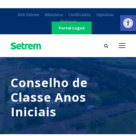
Ab
AVA Setrem
Biblioteca
Certificados
Diplomas
Webmail
Portal Logos
Conselho de
Classe Anos
Iniciais