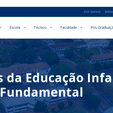
AVA Setrem
Bibli
Escola
Técnico
Faculdade
Pós-Graduaç
s da Educação Infa
no Fundamental