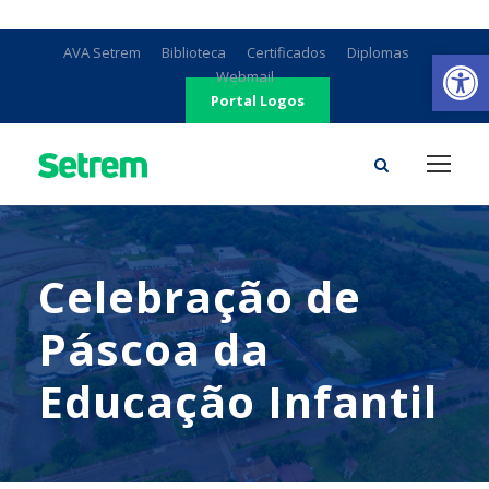
Ab
AVA Setrem
Biblioteca
Certificados
Diplomas
Webmail
Portal Logos
Celebração de
Páscoa da
Educação Infantil