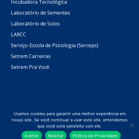
Incubadora Tecnológica
Laboratório de Sementes
Laboratório de Solos
LARCC
Serviço-Escola de Psicologia (Serceps)
Setrem Carreiras
Setrem Pra Você
Usamos cookies para garantir uma melhor experiência em
nosso site. Se você continuar a usar este site, entendemos
que você está satisfeito com ele.
Todos os direitos reservados © 2026 Setrem
Aceitar
Rejeitar
Política de Privacidade