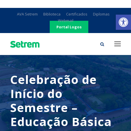
Ab
AVA Setrem
Biblioteca
Certificados
Diplomas
Webmail
Portal Logos
Celebração de
Início do
Semestre –
Educação Básica