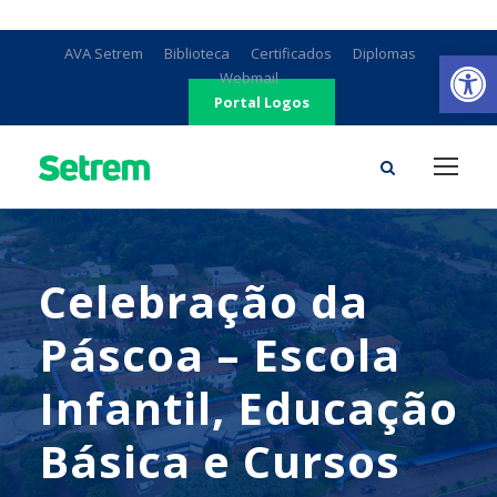
Ab
AVA Setrem
Biblioteca
Certificados
Diplomas
Webmail
Portal Logos
Celebração da
Páscoa – Escola
Infantil, Educação
Básica e Cursos