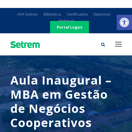
Ab
AVA Setrem
Biblioteca
Certificados
Diplomas
Webmail
Portal Logos
Aula Inaugural –
MBA em Gestão
de Negócios
Cooperativos