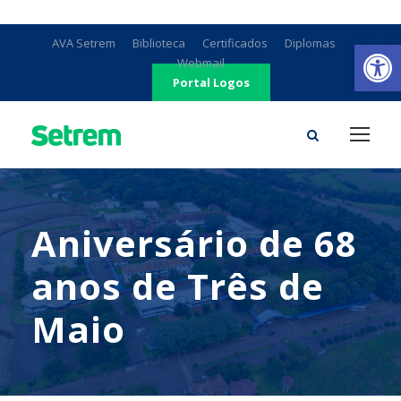
Ab
AVA Setrem
Biblioteca
Certificados
Diplomas
Webmail
Portal Logos
Aniversário de 68
anos de Três de
Maio