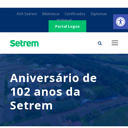
Ab
AVA Setrem
Biblioteca
Certificados
Diplomas
Webmail
Portal Logos
Aniversário de
102 anos da
Setrem