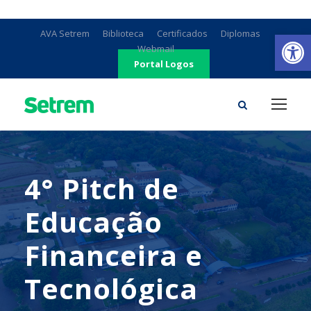
Ab
AVA Setrem
Biblioteca
Certificados
Diplomas
Webmail
Portal Logos
4° Pitch de
Educação
Financeira e
Tecnológica