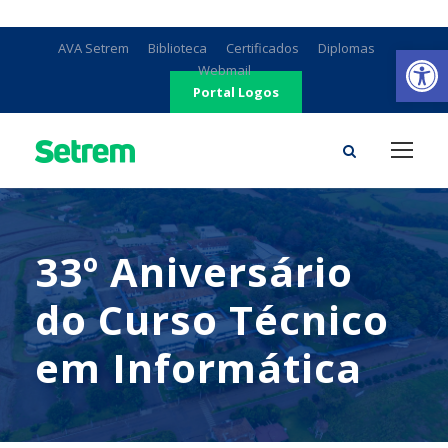
Ab
AVA Setrem
Biblioteca
Certificados
Diplomas
Webmail
Portal Logos
33º Aniversário
do Curso Técnico
em Informática