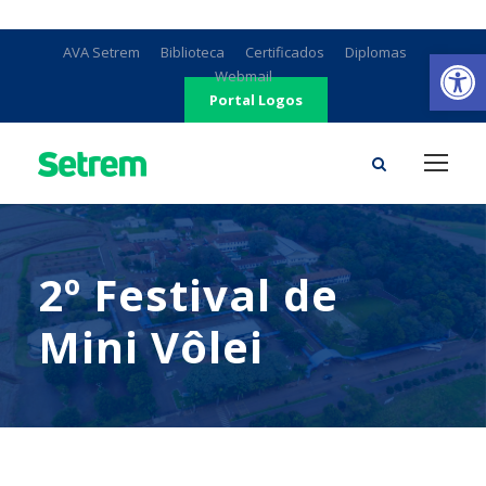
Ab
AVA Setrem
Biblioteca
Certificados
Diplomas
Webmail
Portal Logos
2º Festival de
Mini Vôlei