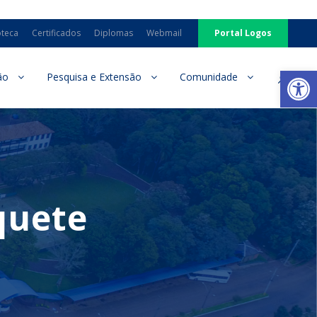
oteca
Certificados
Diplomas
Webmail
Portal Logos
Ab
ão
Pesquisa e Extensão
Comunidade
quete