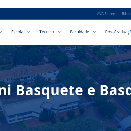
AVA Setrem
Bibli
Escola
Técnico
Faculdade
Pós-Graduaç
ini Basquete e Bas