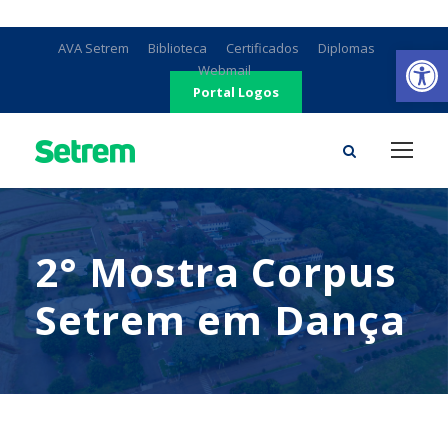
Ab
AVA Setrem
Biblioteca
Certificados
Diplomas
Webmail
Portal Logos
2° Mostra Corpus
Setrem em Dança