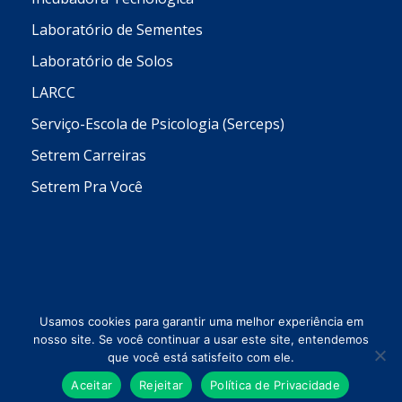
Laboratório de Sementes
Laboratório de Solos
LARCC
Serviço-Escola de Psicologia (Serceps)
Setrem Carreiras
Setrem Pra Você
Usamos cookies para garantir uma melhor experiência em
nosso site. Se você continuar a usar este site, entendemos
que você está satisfeito com ele.
Todos os direitos reservados © 2026 Setrem
Aceitar
Rejeitar
Política de Privacidade