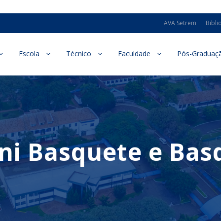
AVA Setrem
Bibli
Escola
Técnico
Faculdade
Pós-Graduaç
ini Basquete e Ba