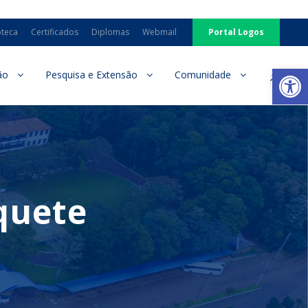
oteca
Certificados
Diplomas
Webmail
Portal Logos
Ab
ão
Pesquisa e Extensão
Comunidade
squete