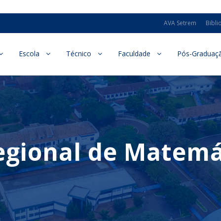
AVA Setrem
Bibli
Escola
Técnico
Faculdade
Pós-Graduaç
egional de Matemá