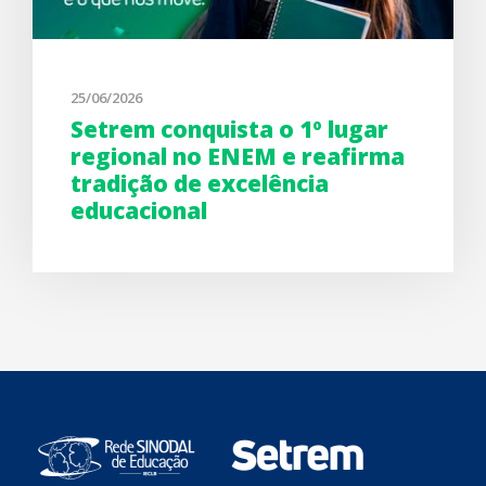
25/06/2026
Setrem conquista o 1º lugar
regional no ENEM e reafirma
tradição de excelência
educacional