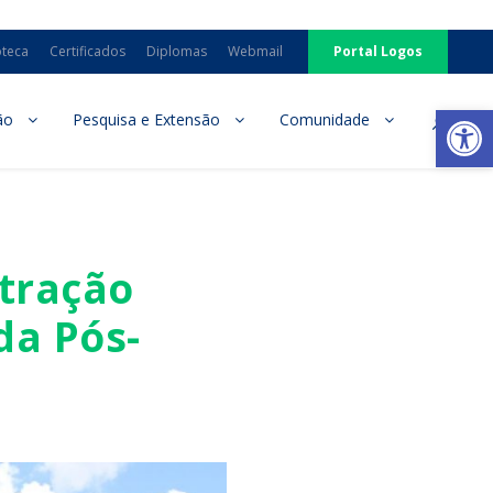
oteca
Certificados
Diplomas
Webmail
Portal Logos
Ab
ão
Pesquisa e Extensão
Comunidade
tração
da Pós-