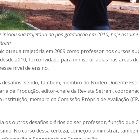
 iniciou sua trajetória na pós-graduação em 2010, hoje assume
etrem
iciou sua trajetória em 2009 como professor nos cursos su
desde 2010, foi convidado para ministrar aulas nas áreas d
nesse nível de ensino.
os desafios, sendo, também, membro do Núcleo Docente Est
ria de Produção, editor-chefe da Revista Setrem, coordenad
a instituição, membro da Comissão Própria de Avaliação (C
ia os outros desafios diários do ser professor, função que 
ssimo. No curso dessa certeza, começou a ministrar, também,
 Informação e Engenharia de Computação.