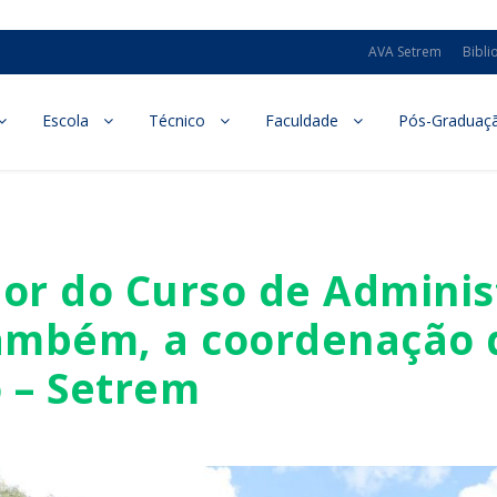
AVA Setrem
Bibli
Escola
Técnico
Faculdade
Pós-Graduaç
or do Curso de Adminis
ambém, a coordenação 
 – Setrem