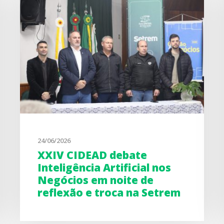
24/06/2026
XXIV CIDEAD debate
Inteligência Artificial nos
Negócios em noite de
reflexão e troca na Setrem