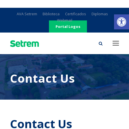
Ab
AVA Setrem
Biblioteca
Certificados
Diplomas
Webmail
Portal Logos
Contact Us
Contact Us