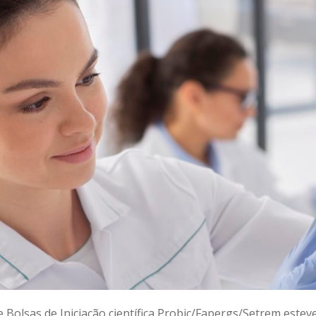
 Bolsas de Iniciação científica Probic/Fapergs/Setrem estev