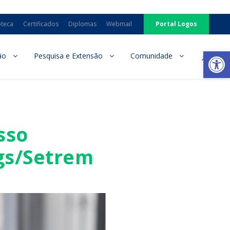
oteca
Certificados
Diplomas
Webmail
Portal Logos
Ab
ão
Pesquisa e Extensão
Comunidade
sso
rgs/Setrem