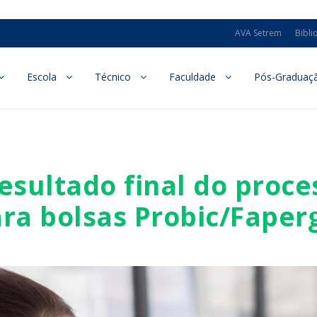
AVA Setrem
Bibli
Escola
Técnico
Faculdade
Pós-Graduaç
resultado final do proce
ara bolsas Probic/Fape