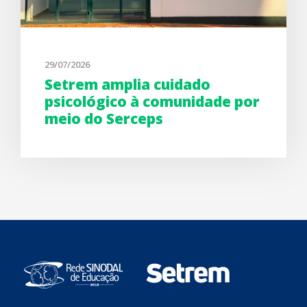
29/07/2026
Setrem amplia cuidado
psicológico à comunidade por
meio do Serceps