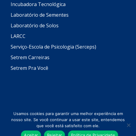
Incubadora Tecnológica
Laboratório de Sementes
Laboratório de Solos
LARCC
Serviço-Escola de Psicologia (Serceps)
Setrem Carreiras
Setrem Pra Você
Usamos cookies para garantir uma melhor experiência em
nosso site. Se você continuar a usar este site, entendemos
que você está satisfeito com ele.
Todos os direitos reservados © 2026 Setrem
Aceitar
Rejeitar
Política de Privacidade