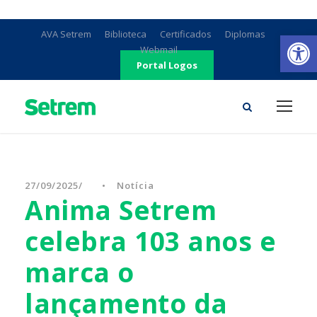
Ab
AVA Setrem
Biblioteca
Certificados
Diplomas
Webmail
Portal Logos
27/09/2025
•
Notícia
Anima Setrem
celebra 103 anos e
marca o
lançamento da