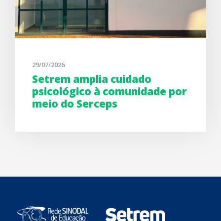
29/07/2026
Setrem amplia cuidado
psicológico à comunidade por
meio do Serceps